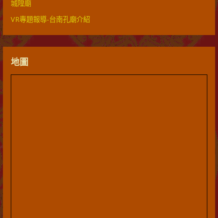
城隍廟
VR專題報導-台南孔廟介紹
地圖