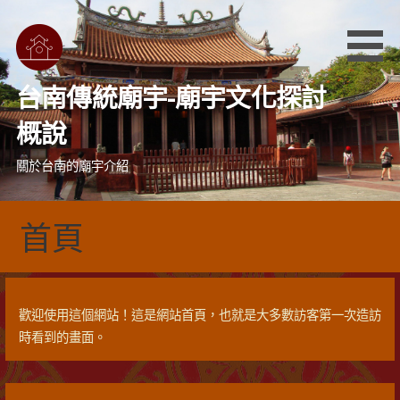
跳
至
主
要
台南傳統廟宇-廟宇文化探討
內
容
概說
關於台南的廟宇介紹
首頁
歡迎使用這個網站！這是網站首頁，也就是大多數訪客第一次造訪
時看到的畫面。